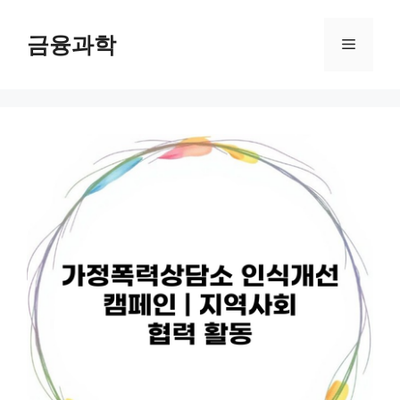
컨
텐
금융과학
메
츠
로
뉴
건
너
뛰
기