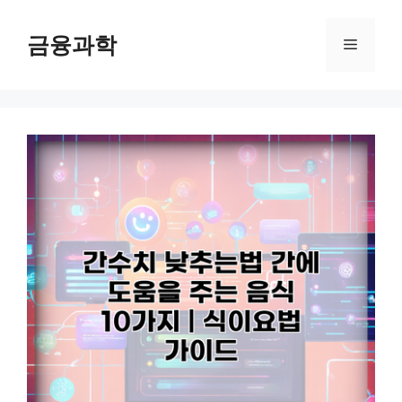
컨
텐
금융과학
메
츠
로
뉴
건
너
뛰
기