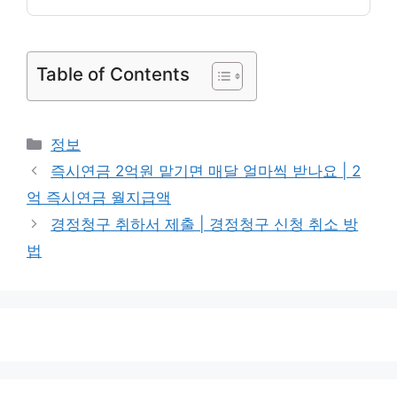
Table of Contents
카
정보
테
즉시연금 2억원 맡기면 매달 얼마씩 받나요 | 2
고
억 즉시연금 월지급액
리
경정청구 취하서 제출 | 경정청구 신청 취소 방
법