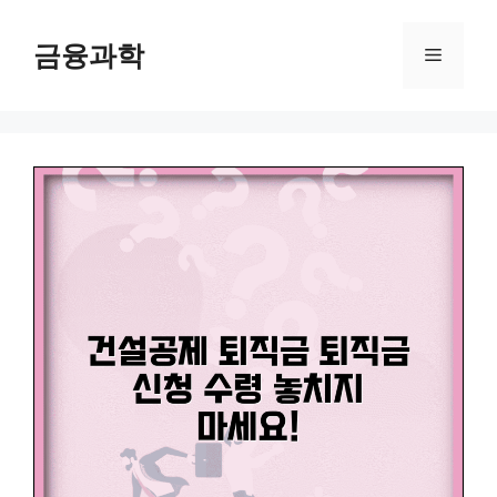
컨
텐
금융과학
메
츠
로
뉴
건
너
뛰
기