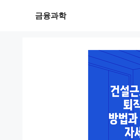
컨
텐
금융과학
츠
로
건
너
뛰
기