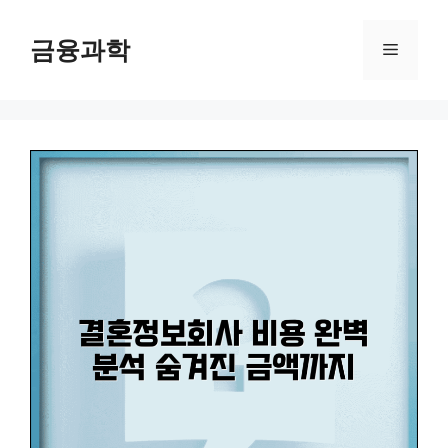
컨
텐
금융과학
메
츠
로
뉴
건
너
뛰
기