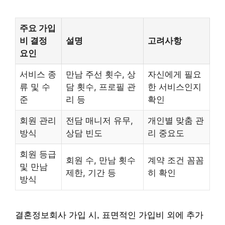
주요 가입
비 결정
설명
고려사항
요인
서비스 종
만남 주선 횟수, 상
자신에게 필요
류 및 수
담 횟수, 프로필 관
한 서비스인지
준
리 등
확인
회원 관리
전담 매니저 유무,
개인별 맞춤 관
방식
상담 빈도
리 중요도
회원 등급
회원 수, 만남 횟수
계약 조건 꼼꼼
및 만남
제한, 기간 등
히 확인
방식
결혼정보회사 가입 시, 표면적인 가입비 외에 추가