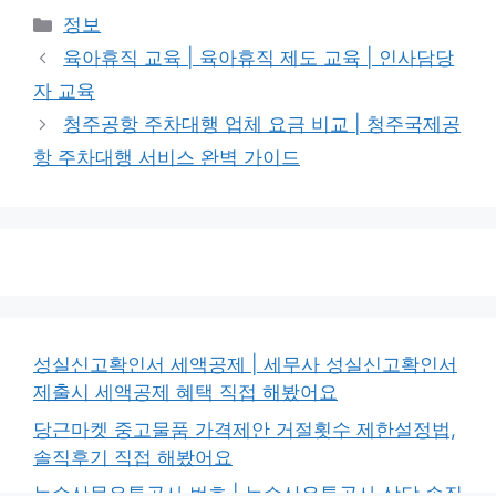
카
정보
테
육아휴직 교육 | 육아휴직 제도 교육 | 인사담당
고
자 교육
리
청주공항 주차대행 업체 요금 비교 | 청주국제공
항 주차대행 서비스 완벽 가이드
성실신고확인서 세액공제 | 세무사 성실신고확인서
제출시 세액공제 혜택 직접 해봤어요
당근마켓 중고물품 가격제안 거절횟수 제한설정법,
솔직후기 직접 해봤어요
농수산물유통공사 번호 | 농수산유통공사 상담 솔직