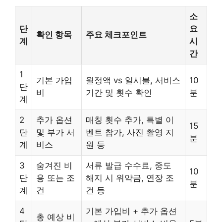
소
단
요
확인 항목
주요 체크포인트
계
시
간
1
기본 가입
월정액 vs 일시불, 서비스
10
단
비
기간 및 횟수 확인
분
계
2
추가 옵션
매칭 횟수 추가, 특별 이
15
단
및 부가 서
벤트 참가, 사진 촬영 지
분
계
비스
원 등
3
숨겨진 비
서류 발급 수수료, 중도
10
단
용 또는 조
해지 시 위약금, 연장 조
분
계
건
건 등
4
기본 가입비 + 추가 옵션
총 예상 비