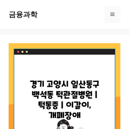
컨
텐
금융과학
메
츠
로
뉴
건
너
뛰
기