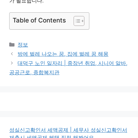
가 필요합니다.
Table of Contents
카
정보
테
방에 벌레 나오는 꿈, 집에 벌레 꿈 해몽
고
대덕구 노인 일자리 | 중장년 취업, 시니어 알바,
리
공공근로, 종합복지관
성실신고확인서 세액공제 | 세무사 성실신고확인서
제출시 세액공제 혜택 직접 해봤어요