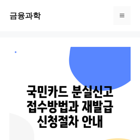
컨
텐
금융과학
메
츠
로
뉴
건
너
뛰
기