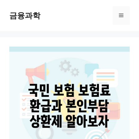
컨
텐
금융과학
메
츠
로
뉴
건
너
뛰
기