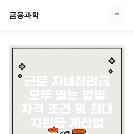
컨
텐
금융과학
메
츠
로
뉴
건
너
뛰
기