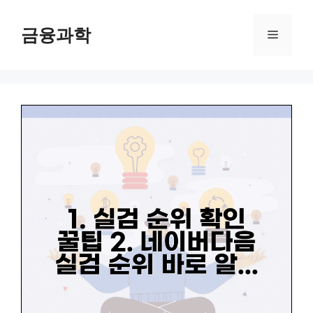
컨
텐
금융과학
메
츠
로
뉴
건
너
뛰
기