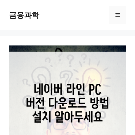
컨
텐
금융과학
메
츠
로
뉴
건
너
뛰
기