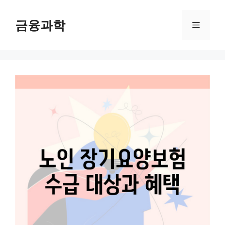
컨
텐
금융과학
메
츠
로
뉴
건
너
뛰
기