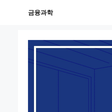
컨
텐
금융과학
츠
로
건
너
뛰
기