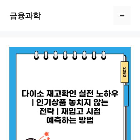
컨
텐
금융과학
메
츠
로
뉴
건
너
뛰
기