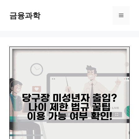
컨
텐
금융과학
메
츠
로
뉴
건
너
뛰
기