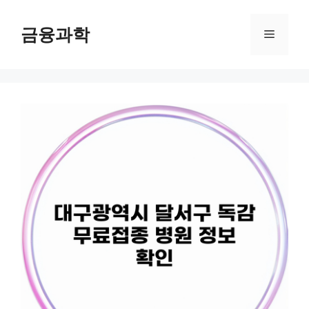
컨
텐
금융과학
메
츠
로
뉴
건
너
뛰
기