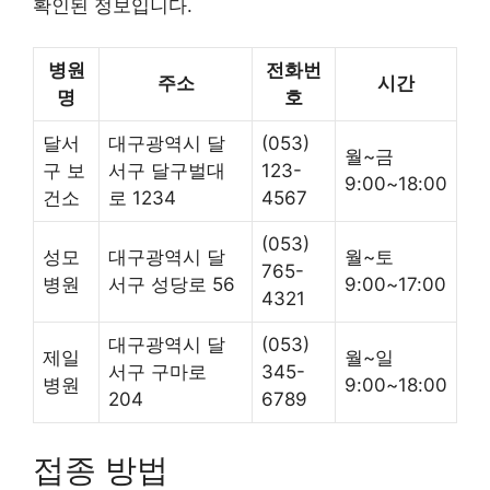
확인된 정보입니다.
병원
전화번
주소
시간
명
호
달서
대구광역시 달
(053)
월~금
구 보
서구 달구벌대
123-
9:00~18:00
건소
로 1234
4567
(053)
성모
대구광역시 달
월~토
765-
병원
서구 성당로 56
9:00~17:00
4321
대구광역시 달
(053)
제일
월~일
서구 구마로
345-
병원
9:00~18:00
204
6789
접종 방법