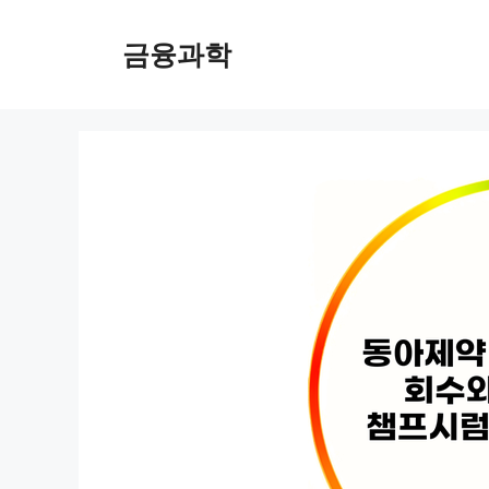
컨
텐
금융과학
츠
로
건
너
뛰
기