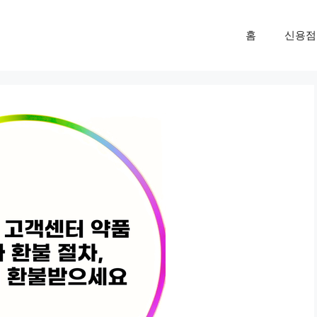
홈
신용점