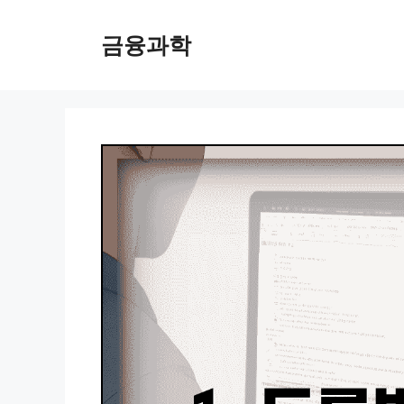
컨
텐
금융과학
츠
로
건
너
뛰
기