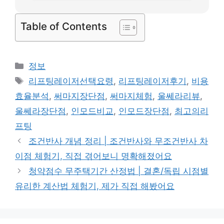
Table of Contents
카
정보
테
태
리프팅레이저선택요령
,
리프팅레이저후기
,
비용
고
그
효율분석
,
써마지장단점
,
써마지체험
,
울쎄라리뷰
,
리
울쎄라장단점
,
인모드비교
,
인모드장단점
,
최고의리
프팅
조건반사 개념 정리 | 조건반사와 무조건반사 차
이점 체험기, 직접 겪어보니 명확해졌어요
청약점수 무주택기간 산정법 | 결혼/독립 시점별
유리한 계산법 체험기, 제가 직접 해봤어요