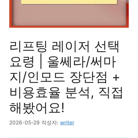
리프팅 레이저 선택
요령 | 울쎄라/써마
지/인모드 장단점 +
비용효율 분석, 직접
해봤어요!
2026-05-29
작성자:
writer