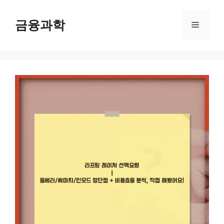
컨
텐
금융과학
메
츠
로
뉴
건
너
뛰
기