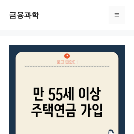
컨
텐
금융과학
메
츠
로
뉴
건
너
뛰
기