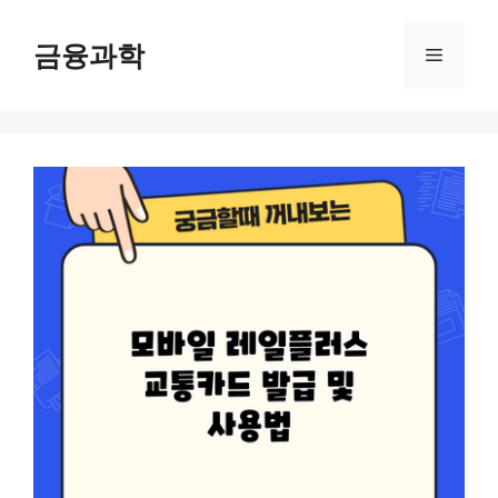
컨
텐
금융과학
메
츠
로
뉴
건
너
뛰
기