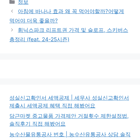
카
정보
테
아침에 바나나 효과 왜 꼭 먹어야할까?어떻게
고
먹어야 더욱 좋을까?
리
휘닉스파크 리프트권 가격 및 슬로프, 스키버스
총정리 (feat. 24-25시즌)
성실신고확인서 세액공제 | 세무사 성실신고확인서
제출시 세액공제 혜택 직접 해봤어요
당근마켓 중고물품 가격제안 거절횟수 제한설정법,
솔직후기 직접 해봤어요
농수산물유통공사 번호 | 농수산유통공사 상담 솔직