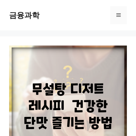
컨
텐
금융과학
메
츠
로
뉴
건
너
뛰
기