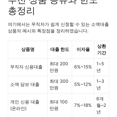
총정리
여기에서는 무직자가 쉽게 신청할 수 있는 소액대출
상품의 예시와 특장점을 정리하였습니다.
상환
상품명
대출 한도
이자율
기간
최대 200
1~5
무직자 신용대출
6%~15%
만원
년
최대 300
1~3
소액 담보 대출
5%~12%
만원
년
6개
개인 신용 대출
최대 100
7%~18%
월~2
(온라인)
만원
년