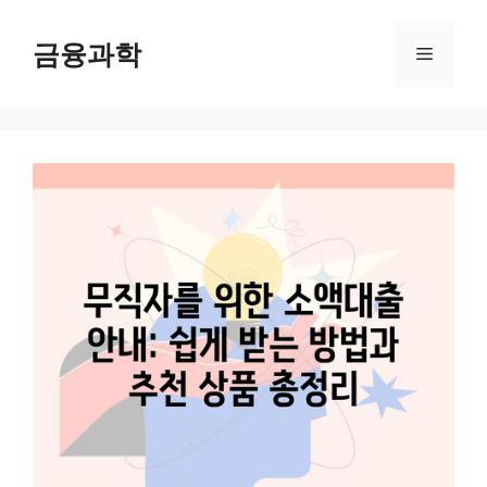
컨
텐
금융과학
메
츠
로
뉴
건
너
뛰
기