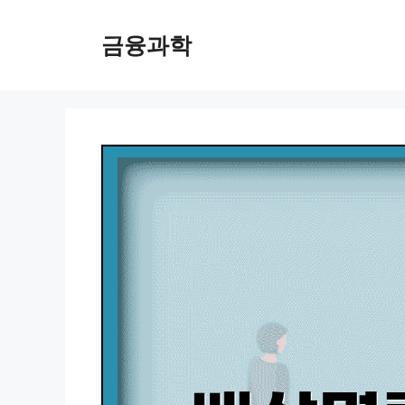
컨
텐
금융과학
츠
로
건
너
뛰
기