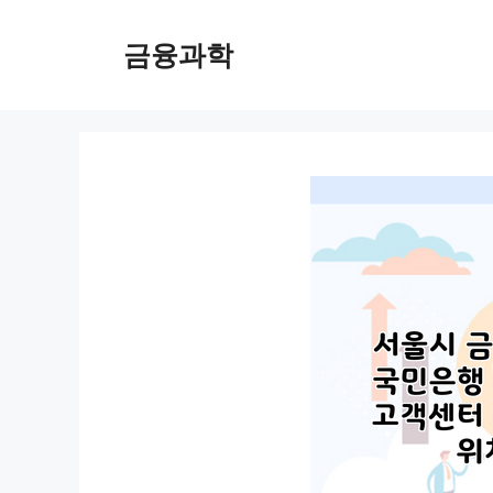
컨
텐
금융과학
츠
로
건
너
뛰
기