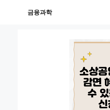
컨
텐
금융과학
츠
로
건
너
뛰
기