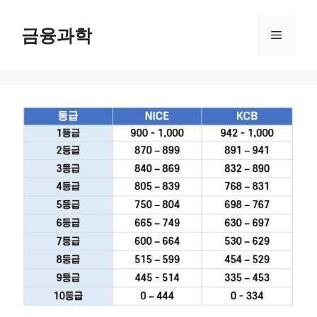
컨
텐
금융과학
메
츠
로
뉴
건
너
뛰
기