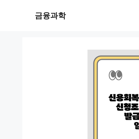
컨
텐
금융과학
츠
로
건
너
뛰
기