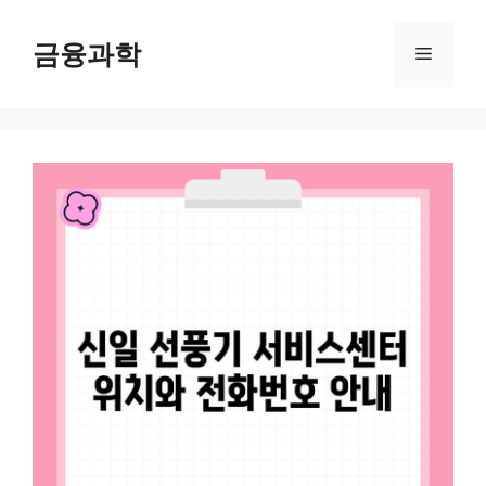
컨
텐
금융과학
메
츠
로
뉴
건
너
뛰
기