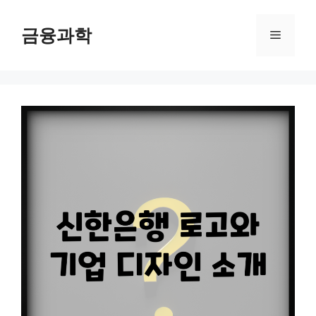
컨
텐
금융과학
메
츠
로
뉴
건
너
뛰
기