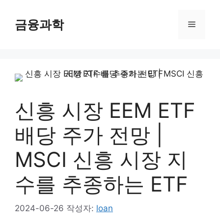
컨
텐
금융과학
메
츠
로
뉴
건
너
뛰
기
신흥 시장 EEM ETF
배당 주가 전망 |
MSCI 신흥 시장 지
수를 추종하는 ETF
2024-06-26
작성자:
loan