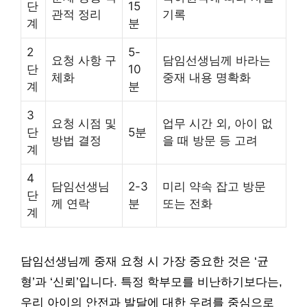
단
15
관적 정리
기록
계
분
2
5-
요청 사항 구
담임선생님께 바라는
단
10
체화
중재 내용 명확화
계
분
3
요청 시점 및
업무 시간 외, 아이 없
단
5분
방법 결정
을 때 방문 등 고려
계
4
담임선생님
2-3
미리 약속 잡고 방문
단
께 연락
분
또는 전화
계
담임선생님께 중재 요청 시 가장 중요한 것은 ‘균
형’과 ‘신뢰’입니다. 특정 학부모를 비난하기보다는,
우리 아이의 안전과 발달에 대한 우려를 중심으로