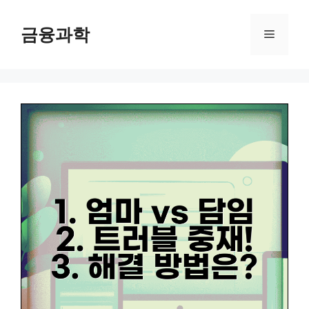
컨
텐
금융과학
메
츠
로
뉴
건
너
뛰
기