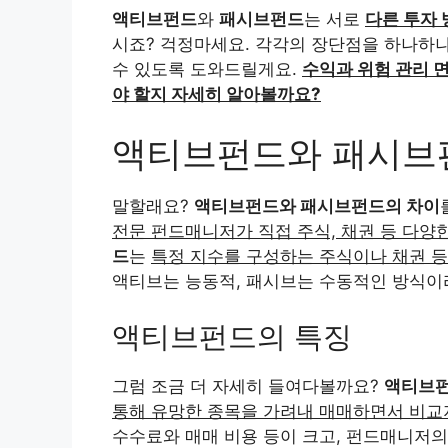
액티브펀드
와
패시브펀드
는 서로
다른 투자 
시죠? 걱정마세요. 각각의 장단점을 하나하나
수 있도록 도와드릴게요.
수익과 위험 관리 
야 할지 자세히 알아볼까요?
액티브펀드와 패시브
말할래요?
액티브펀드와 패시브펀드의 차이
전문 펀드매니저가 직접 주식, 채권 등 다양
드
는
특정 지수를 구성하는 주식이나 채권 등
액티브는 능동적, 패시브는 수동적인 방식이
액티브펀드의 특징
그럼 조금 더 자세히 들여다볼까요?
액티브
통해 유망한 종목을 가려내 매매하면서 비교
수수료와 매매 비용 등이 크고, 펀드매니저의 