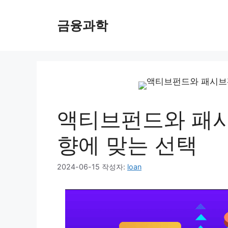
컨
텐
금융과학
츠
로
건
너
뛰
기
액티브펀드와 패시
향에 맞는 선택
2024-06-15
작성자:
loan