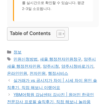
를 실시간으로 확인할 수 있습니다. 평균
2-3일 소요됩니다.
Table of Contents
카
정보
테
태
민원신청방법
,
새올 행정전자민원창구
,
양주시
고
그
새올 행정전자민원
,
양주시청
,
양주시청바로가기
,
리
온라인민원
,
전자민원
,
행정서비스
실거래가 vs 공시지가 차이 | 시세 차이 원인 솔
직후기, 직접 해보니 이랬어요
YBM어학원 강남센터 강사진 | 원어민 한국인
전문강사 프로필 솔직후기, 직접 해보니 놀라움