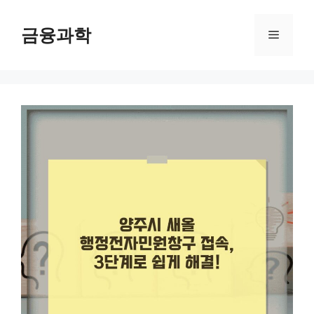
컨
텐
금융과학
메
츠
로
뉴
건
너
뛰
기