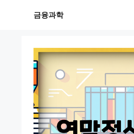
컨
텐
금융과학
츠
로
건
너
뛰
기