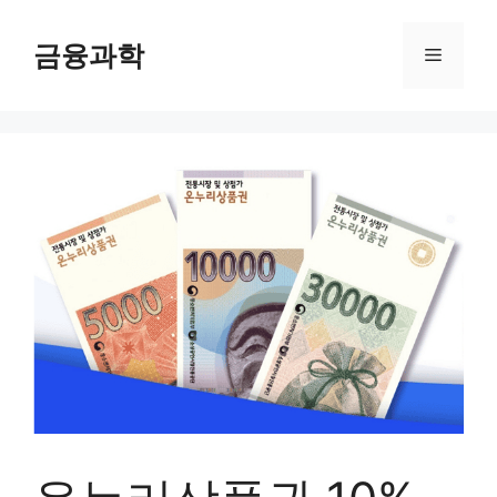
컨
텐
금융과학
메
츠
로
뉴
건
너
뛰
기