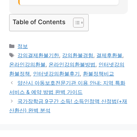
Table of Contents
카
정보
테
태
강의결제환불기한
,
강의환불경험
,
결제후환불
,
고
그
온라인강의환불
,
온라인강의환불방법
,
인터넷강의
리
환불정책
,
인터넷강의환불후기
,
환불정책비교
양산시 아동보호전문기관 이용 안내: 지역 특화
서비스 & 예약 방법 완벽 가이드
국가장학금 9구간 소득! 소득인정액 산정법(+재
산환산) 완벽 분석