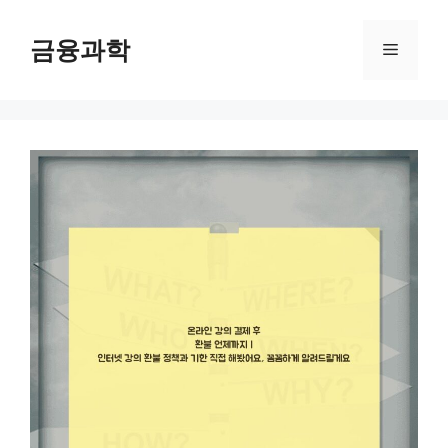
컨
텐
금융과학
메
츠
로
뉴
건
너
뛰
기