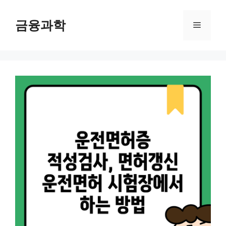
컨
텐
금융과학
메
츠
로
뉴
건
너
뛰
기