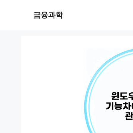
컨
텐
금융과학
츠
로
건
너
뛰
기