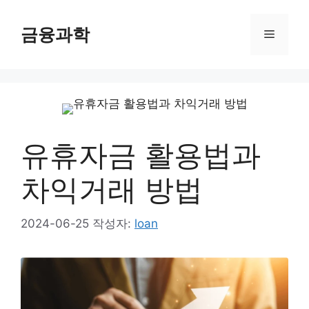
컨
텐
금융과학
메
츠
로
뉴
건
너
뛰
기
유휴자금 활용법과
차익거래 방법
2024-06-25
작성자:
loan