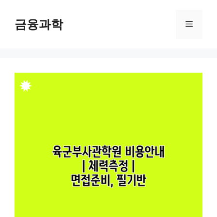
컨
텐
금융과학
메
츠
로
뉴
건
너
뛰
기