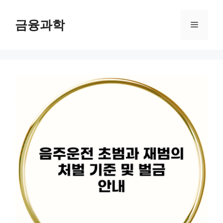
컨
텐
금융과학
메
츠
로
뉴
건
너
뛰
기