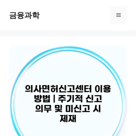
컨
텐
금융과학
메
츠
로
뉴
건
너
뛰
기