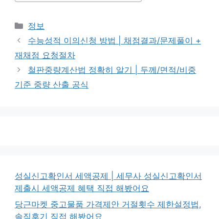
카
정보
테
수능성적 이의신청 방법 | 채점결과/문제풀이 +
고
재채점 요청절차
리
철판중량계산법 정확히 알기 | 두께/면적/비중
기준 중량 산출 공식
성실신고확인서 세액공제 | 세무사 성실신고확인서
제출시 세액공제 혜택 직접 해봤어요
당근마켓 중고물품 가격제안 거절횟수 제한설정법,
솔직후기 직접 해봤어요