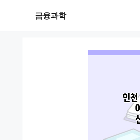
컨
텐
금융과학
츠
로
건
너
뛰
기