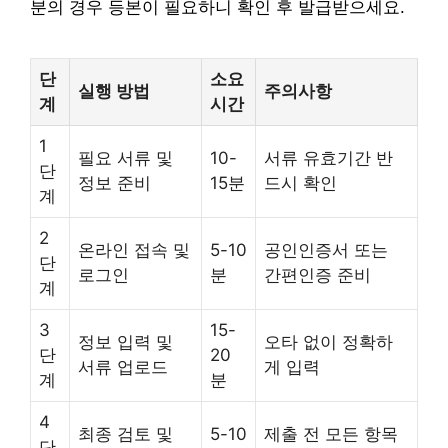
분의 경우 등본이 필요하니 확인 후 발급받으세요.
단
소요
실행 방법
주의사항
계
시간
1
필요 서류 및
10-
서류 유효기간 반
단
정보 준비
15분
드시 확인
계
2
온라인 접속 및
5-10
공인인증서 또는
단
로그인
분
간편인증 준비
계
3
15-
정보 입력 및
오타 없이 정확하
단
20
서류 업로드
게 입력
계
분
4
최종 검토 및
5-10
제출 전 모든 항목
단