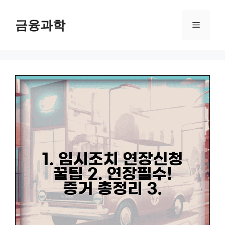
컨
텐
금융과학
메
츠
로
뉴
건
너
뛰
기