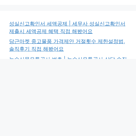
성실신고확인서 세액공제 | 세무사 성실신고확인서
제출시 세액공제 혜택 직접 해봤어요
당근마켓 중고물품 가격제안 거절횟수 제한설정법,
솔직후기 직접 해봤어요
농수산물유통공사 번호 | 농수산유통공사 상담 솔직
후기, 직접 해봤어요
송도 수학학원 추천 | 학부모 검증 실력있는 학원 모
음, 직접 해봤어요!
울산문수축구경기장 스포츠센터 2026 시설안내 |
실내체육관 리모델링 체험기, 기대되는 변화!
Copyright © 2026