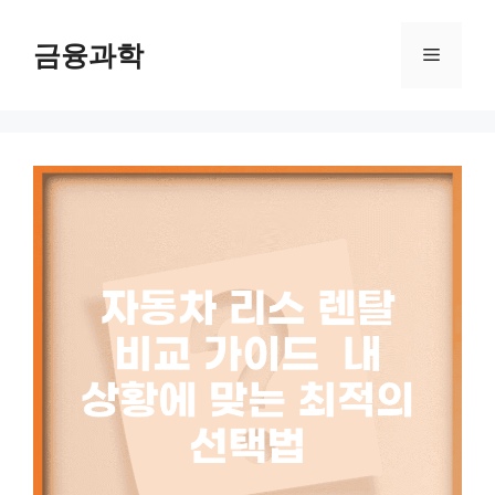
컨
텐
금융과학
메
츠
로
뉴
건
너
뛰
기