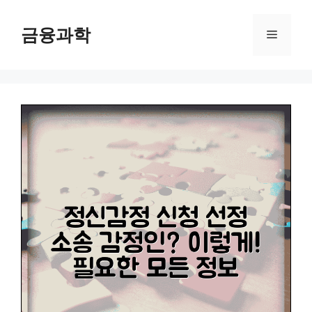
컨
텐
금융과학
메
츠
로
뉴
건
너
뛰
기