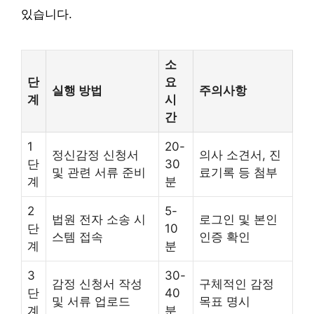
있습니다.
소
단
요
실행 방법
주의사항
계
시
간
1
20-
정신감정 신청서
의사 소견서, 진
단
30
및 관련 서류 준비
료기록 등 첨부
계
분
2
5-
법원 전자 소송 시
로그인 및 본인
단
10
스템 접속
인증 확인
계
분
3
30-
감정 신청서 작성
구체적인 감정
단
40
및 서류 업로드
목표 명시
계
분