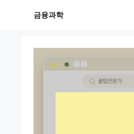
컨
텐
금융과학
츠
로
건
너
뛰
기