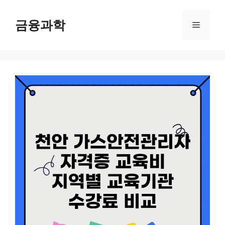
컨
텐
금융과학
메
츠
로
뉴
건
너
뛰
기