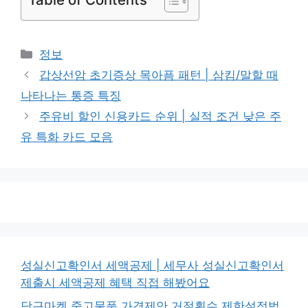
카
정보
테
갑상선암 초기증상 목아픔 패턴 | 삼킴/말할 때
고
나타나는 통증 특징
리
주유비 할인 신용카드 순위 | 실적 조건 낮은 주
유 특화 카드 모음
성실신고확인서 세액공제 | 세무사 성실신고확인서
제출시 세액공제 혜택 직접 해봤어요
당근마켓 중고물품 가격제안 거절횟수 제한설정법,