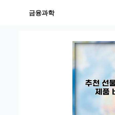
컨
텐
금융과학
츠
로
건
너
뛰
기